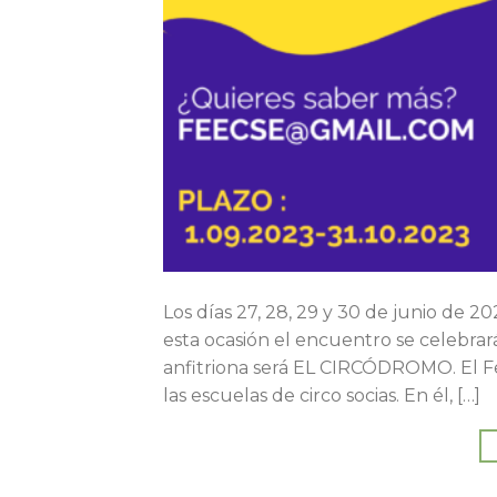
Los días 27, 28, 29 y 30 de junio de 2
esta ocasión el encuentro se celebra
anfitriona será EL CIRCÓDROMO. El F
las escuelas de circo socias. En él, […]