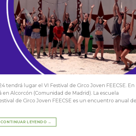
024 tendrá lugar el VI Festival de Circo Joven FEECSE. En
rá en Alcorcón (Comunidad de Madrid). La escuela
estival de Circo Joven FEECSE es un encuentro anual d
CONTINUAR LEYENDO
→