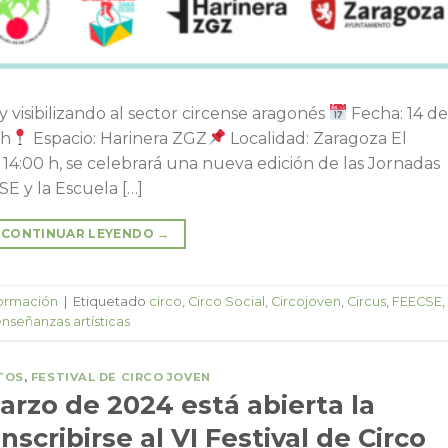
 visibilizando al sector circense aragonés
Fecha: 14 d
 h
Espacio: Harinera ZGZ
Localidad: Zaragoza El
 14:00 h, se celebrará una nueva edición de las Jornadas
SE y la Escuela […]
CONTINUAR LEYENDO
→
formación
|
Etiquetado
circo
,
Circo Social
,
Circojoven
,
Circus
,
FEECSE
,
nseñanzas artísticas
TOS
,
FESTIVAL DE CIRCO JOVEN
arzo de 2024 está abierta la
nscribirse al VI Festival de Circo