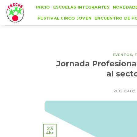
Skip
INICIO
ESCUELAS INTEGRANTES
NOVEDAD
to
FESTIVAL CIRCO JOVEN
ENCUENTRO DE F
content
EVENTOS
,
Jornada Profesional
al sect
PUBLICADO
23
Abr