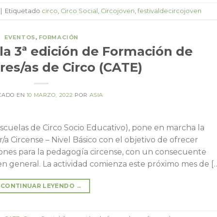
|
Etiquetado
circo
,
Circo Social
,
Circojoven
,
festivaldecircojoven
EVENTOS
,
FORMACIÓN
la 3ª edición de Formación de
es/as de Circo (CATE)
CADO EN
10 MARZO, 2022
POR
ASIA
cuelas de Circo Socio Educativo), pone en marcha la
a Circense – Nivel Básico con el objetivo de ofrecer
iones para la pedagogía circense, con un consecuente
 en general. La actividad comienza este próximo mes de [
CONTINUAR LEYENDO
→