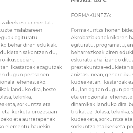
Prezioa: 120 €
FORMAKUNTZA:
tzaileek esperimentatu
ituzte malabareen
Formakuntza honen bidez
eguak egituratu,
Akrobaziako teknikaren b
eko behar diren edukiak.
egituratu, programatu, an
edukietan sakontzen du,
beharrezkoak diren eduki
ro-ikuspegian,
eskuratu ahal izango ditu
tan. Ikastaroak ezagutzak
prestakuntza-edukietan s
iten dugun pertsonen
aniztasunean, genero-ikus
zionala lehenesteko.
kudeaketan. Ikastaroak e
kak landuko dira, beste
du, lan egiten dugun pert
lasa, teknika,
eta emozionala leheneste
eaketa, sorkuntza eta
dinamikak landuko dira, b
 eta ikerketa prozesuan
trukatuz. Jolasa, teknika,
tzeko eta aurrerapenak
kudeaketa, sorkuntza eta
ako elementu hauekin
sorkuntza eta ikerketa-pr