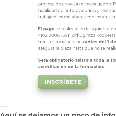
proceso de creación e investigación. 
habilidad de auto-evaluarse y realiza
trabajará los malabares con los siguie
El pago
se realizará en la siguiente
4102 2008 1391 (Zirkugintza kooperat
transferencia bancaria
antes del 1 d
asegura la plaza hasta que no se reali
Será obligatorio asistir a toda la f
acreditación de la formación.
INSCRÍBETE
Aquí os dejamos un poco de info