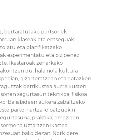
, bertaratutako pertsonek
arruan klaseak eta entseguak
tolatu eta planifikatzeko
ak esperimentatu eta bizipenez
zte. Ikastaroak zeharkako
akontzen du, hala nola kultura-
pegian, gizarteratzean eta gatazken
zagutzak berrikustea aurreikusten
sonen segurtasun teknikoa, fisikoa
ko. Baliabideen aukera zabaltzeko
este parte-hartzaile batzuekin
 segurtasuna, praktika, emozioen
 sormena uztartzen ikastea,
ozesuan balio dezan. Nork bere