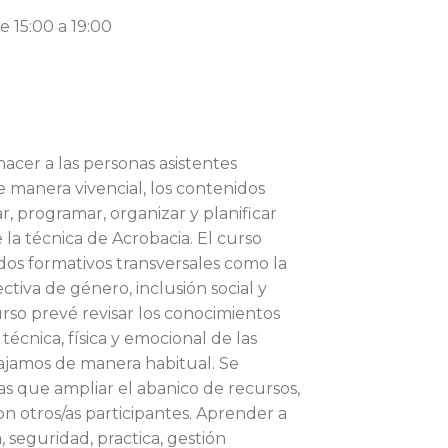
e 15:00 a 19:00
acer a las personas asistentes
 manera vivencial, los contenidos
r, programar, organizar y planificar
 la técnica de Acrobacia. El curso
dos formativos transversales como la
ctiva de género, inclusión social y
curso prevé revisar los conocimientos
 técnica, física y emocional de las
ajamos de manera habitual. Se
as que ampliar el abanico de recursos,
on otros/as participantes. Aprender a
, seguridad, practica, gestión