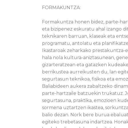
FORMAKUNTZA:
Formakuntza honen bidez, parte-har
eta bizipenez eskuratu ahal izango d
teknikaren barruan, klaseak eta ents
programatu, antolatu eta planifikatz
Ikastaroak zeharkako prestakuntza-
hala nola kultura-aniztasunean, gene
gizarteratzean eta gatazken kudeake
berrikustea aurreikusten du, lan eg
segurtasun teknikoa, fisikoa eta emo
Baliabideen aukera zabaltzeko dinami
parte-hartzaile batzuekin trukatuz. Jo
segurtasuna, praktika, emozioen kud
sormena uztartzen ikastea, sorkuntza
balio dezan. Nork bere burua ebalua
egiteko trebetasuna indartzea. Hon