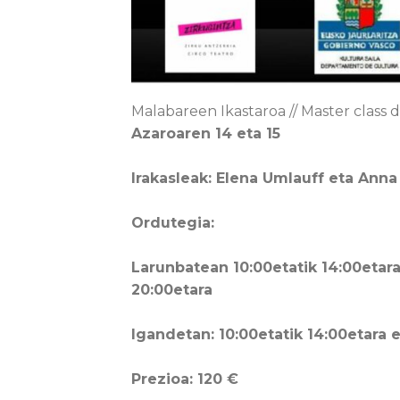
Malabareen Ikastaroa // Master class
Azaroaren 14 eta 15
Irakasleak: Elena Umlauff eta Anna
Ordutegia:
Larunbatean 10:00etatik 14:00etara
20:00etara
Igandetan: 10:00etatik 14:00etara e
Prezioa: 120 €