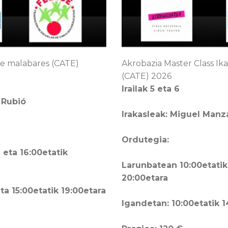
 de malabares (CATE)
Akrobazia Master Class Ika
(CATE) 2026
Irailak 5 eta 6
 Rubió
Irakasleak: Miguel Man
Ordutegia:
 eta 16:00etatik
Larunbatean 10:00etatik 
20:00etara
ta 15:00etatik 19:00etara
Igandetan: 10:00etatik 1