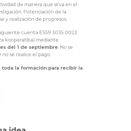
tividad de manera que sirva en el
stigación. Potenciación de la
e y realización de progresos.
a siguiente cuenta ES59 3035 0022
za kooperatiba) mediante
es del 1 de septiembre
. No se
 no se realice el pago.
a toda la formación para recibir la
na idea