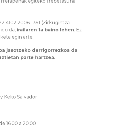
urrerapenak egiteko trebetasuna
2 4102 2008 1391 (Zirkugintza
ngo da,
irailaren 1a baino lehen
. Ez
keta egin arte.
ioa jasotzeko derrigorrezkoa da
ztietan parte hartzea.
y Keko Salvador
 de 16:00 a 20:00