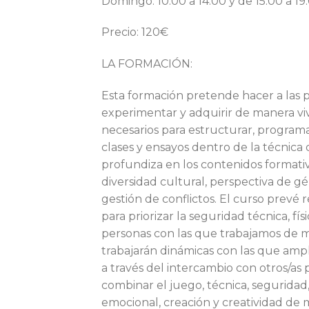
Domingo: 10:00 a 14:00 y de 15:00 a 19
Precio: 120€
LA FORMACIÓN:
Esta formación pretende hacer a las p
experimentar y adquirir de manera viv
necesarios para estructurar, programar
clases y ensayos dentro de la técnica
profundiza en los contenidos formativ
diversidad cultural, perspectiva de gén
gestión de conflictos. El curso prevé 
para priorizar la seguridad técnica, fís
personas con las que trabajamos de m
trabajarán dinámicas con las que ampl
a través del intercambio con otros/as 
combinar el juego, técnica, seguridad,
emocional, creación y creatividad de 