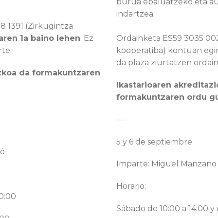
burua ebaluatzeko eta a
indartzea.
 1391 (Zirkugintza
laren 1a baino lehen
. Ez
Ordainketa ES59 3035 002
rte.
kooperatiba) kontuan egi
da plaza ziurtatzen ordain
ezkoa da formakuntzaren
Ikastarioaren akreditaz
formakuntzaren ordu gu
—-
5 y 6 de septiembre
ió
Imparte: Miguel Manzano 
Horario:
20:00
Sábado de 10:00 a 14:00 y