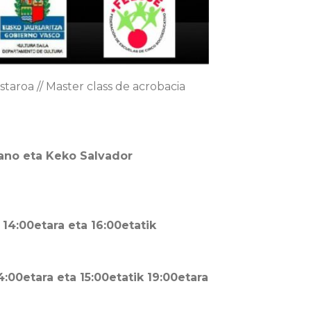
staroa // Master class de acrobacia
zano eta Keko Salvador
14:00etara eta 16:00etatik
4:00etara eta 15:00etatik 19:00etara