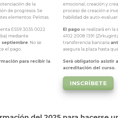
Potenciación de la
emocional, creación y crea
ción de progresos. Se
proceso de creación e inve
ntes elementos: Pelotas.
habilidad de auto-evaluars
 cuenta ES59 3035 0022
El pago
se realizará en l
iba) mediante
4102 2008 1391 (Zirkugint
e septiembre
. No se
transferencia bancaria
ant
ce el pago.
asegura la plaza hasta que
ormación para recibir la
Será obligatorio asistir 
acreditación del curso.
INSCRÍBETE
rmación del 2025 para hacerse u