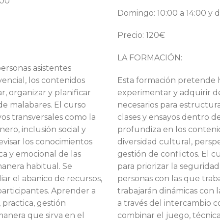
:00
Domingo: 10:00 a 14:00 y d
Precio: 120€
LA FORMACIÓN:
ersonas asistentes
encial, los contenidos
Esta formación pretende h
, organizar y planificar
experimentar y adquirir de
 de malabares. El curso
necesarios para estructura
os transversales como la
clases y ensayos dentro de
ero, inclusión social y
profundiza en los conteni
revisar los conocimientos
diversidad cultural, perspe
ica y emocional de las
gestión de conflictos. El 
anera habitual. Se
para priorizar la seguridad
iar el abanico de recursos,
personas con las que trab
participantes. Aprender a
trabajarán dinámicas con l
 practica, gestión
a través del intercambio c
manera que sirva en el
combinar el juego, técnica