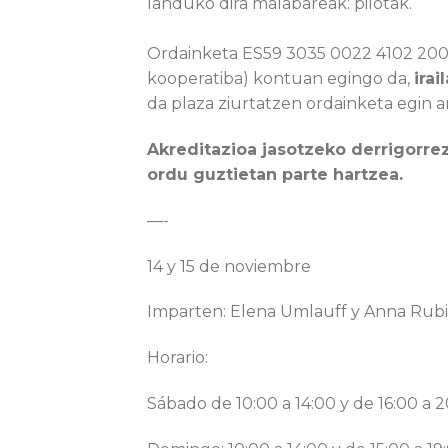
landuko dira malabareak: pilotak.
Ordainketa ES59 3035 0022 4102 2008
kooperatiba) kontuan egingo da,
irai
da plaza ziurtatzen ordainketa egin a
Akreditazioa jasotzeko derrigorr
ordu guztietan parte hartzea.
—-
14 y 15 de noviembre
Imparten: Elena Umlauff y Anna Rub
Horario:
Sábado de 10:00 a 14:00 y de 16:00 a 