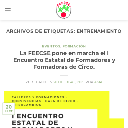
Skip
to
content
ARCHIVOS DE ETIQUETAS:
ENTRENAMIENTO
EVENTOS
,
FORMACIÓN
La FEECSE pone en marcha el I
Encuentro Estatal de Formadores y
Formadoras de Circo.
PUBLICADO EN
20 OCTUBRE, 2021
POR
ASIA
20
Oct