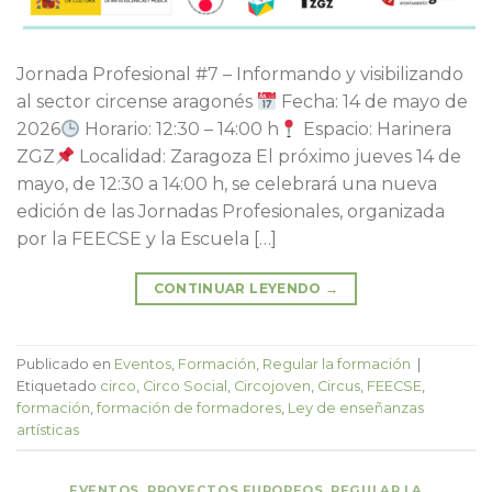
Jornada Profesional #7 – Informando y visibilizando
al sector circense aragonés
Fecha: 14 de mayo de
2026
Horario: 12:30 – 14:00 h
Espacio: Harinera
ZGZ
Localidad: Zaragoza El próximo jueves 14 de
mayo, de 12:30 a 14:00 h, se celebrará una nueva
edición de las Jornadas Profesionales, organizada
por la FEECSE y la Escuela […]
CONTINUAR LEYENDO
→
Publicado en
Eventos
,
Formación
,
Regular la formación
|
Etiquetado
circo
,
Circo Social
,
Circojoven
,
Circus
,
FEECSE
,
formación
,
formación de formadores
,
Ley de enseñanzas
artísticas
EVENTOS
,
PROYECTOS EUROPEOS
,
REGULAR LA