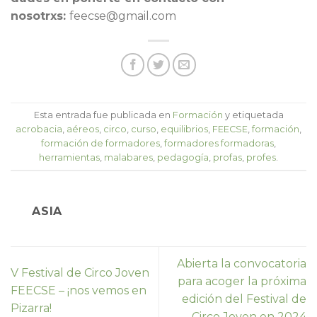
nosotrxs:
feecse@gmail.com
Esta entrada fue publicada en
Formación
y etiquetada
acrobacia
,
aéreos
,
circo
,
curso
,
equilibrios
,
FEECSE
,
formación
,
formación de formadores
,
formadores formadoras
,
herramientas
,
malabares
,
pedagogía
,
profas
,
profes
.
ASIA
Abierta la convocatoria
V Festival de Circo Joven
para acoger la próxima
FEECSE – ¡nos vemos en
edición del Festival de
Pizarra!
Circo Joven en 2024