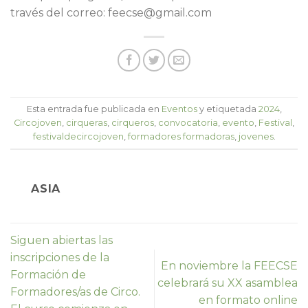
través del correo: feecse@gmail.com
Esta entrada fue publicada en
Eventos
y etiquetada
2024
,
Circojoven
,
cirqueras
,
cirqueros
,
convocatoria
,
evento
,
Festival
,
festivaldecircojoven
,
formadores formadoras
,
jovenes
.
ASIA
Siguen abiertas las
inscripciones de la
En noviembre la FEECSE
Formación de
celebrará su XX asamblea
Formadores/as de Circo.
en formato online