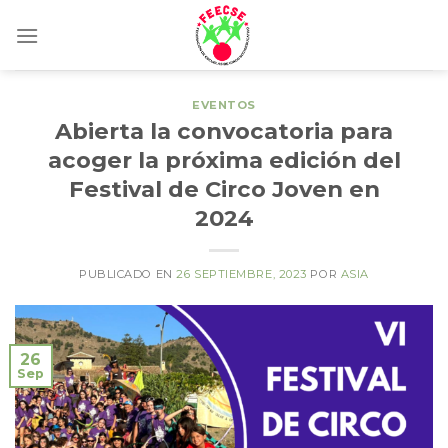
Skip
to
content
EVENTOS
Abierta la convocatoria para
acoger la próxima edición del
Festival de Circo Joven en
2024
PUBLICADO EN
26 SEPTIEMBRE, 2023
POR
ASIA
26
Sep