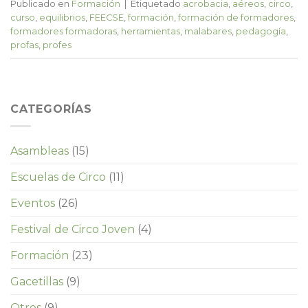
Publicado en
Formación
|
Etiquetado
acrobacia
,
aéreos
,
circo
,
curso
,
equilibrios
,
FEECSE
,
formación
,
formación de formadores
,
formadores formadoras
,
herramientas
,
malabares
,
pedagogía
,
profas
,
profes
CATEGORÍAS
Asambleas
(15)
Escuelas de Circo
(11)
Eventos
(26)
Festival de Circo Joven
(4)
Formación
(23)
Gacetillas
(9)
Otros
(9)