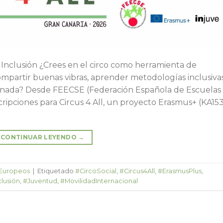
 Inclusión ¿Crees en el circo como herramienta de
ompartir buenas vibras, aprender metodologías inclusiva
onada? Desde FEECSE (Federación Española de Escuelas
scripciones para Circus 4 All, un proyecto Erasmus+ (KA15
CONTINUAR LEYENDO
→
 Europeos
|
Etiquetado
#CircoSocial
,
#Circus4All
,
#ErasmusPlus
,
clusión
,
#Juventud
,
#MovilidadInternacional