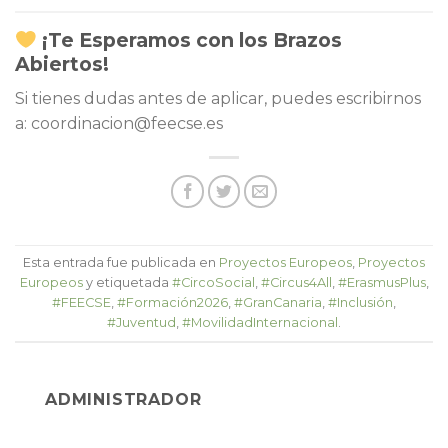
¡Te Esperamos con los Brazos
Abiertos!
Si tienes dudas antes de aplicar, puedes escribirnos
a: coordinacion@feecse.es
Esta entrada fue publicada en
Proyectos Europeos
,
Proyectos
Europeos
y etiquetada
#CircoSocial
,
#Circus4All
,
#ErasmusPlus
,
#FEECSE
,
#Formación2026
,
#GranCanaria
,
#Inclusión
,
#Juventud
,
#MovilidadInternacional
.
ADMINISTRADOR