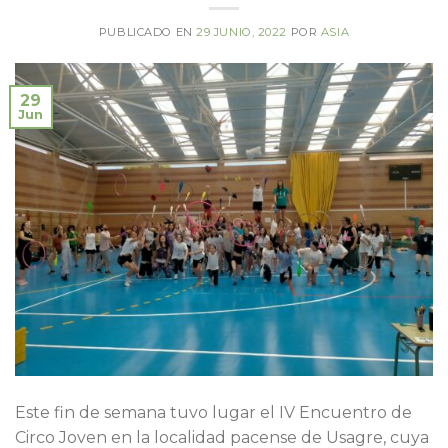
PUBLICADO EN
29 JUNIO, 2022
POR
ASIA
29
Jun
Este fin de semana tuvo lugar el IV Encuentro de
Circo Joven en la localidad pacense de Usagre, cuya