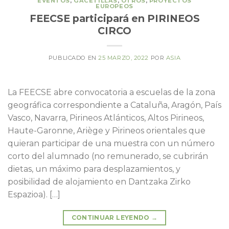
EVENTOS
,
GACETILLAS
,
OTROS
,
PROYECTOS
EUROPEOS
FEECSE participará en PIRINEOS
CIRCO
PUBLICADO EN
25 MARZO, 2022
POR
ASIA
La FEECSE abre convocatoria a escuelas de la zona
geográfica correspondiente a Cataluña, Aragón, País
Vasco, Navarra, Pirineos Atlánticos, Altos Pirineos,
Haute-Garonne, Ariège y Pirineos orientales que
quieran participar de una muestra con un número
corto del alumnado (no remunerado, se cubrirán
dietas, un máximo para desplazamientos, y
posibilidad de alojamiento en Dantzaka Zirko
Espazioa). […]
CONTINUAR LEYENDO
→