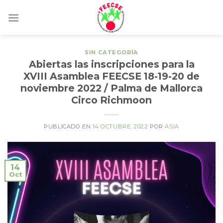
Skip
to
content
SIN CATEGORÍA
Abiertas las inscripciones para la
XVIII Asamblea FEECSE 18-19-20 de
noviembre 2022 / Palma de Mallorca
Circo Richmoon
PUBLICADO EN
14 OCTUBRE, 2022
POR
ASIA
14
Oct