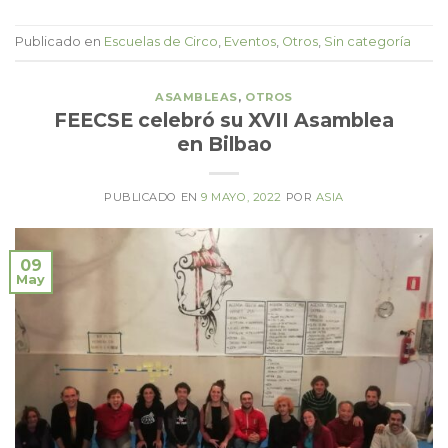
Publicado en
Escuelas de Circo
,
Eventos
,
Otros
,
Sin categoría
ASAMBLEAS
,
OTROS
FEECSE celebró su XVII Asamblea
en Bilbao
PUBLICADO EN
9 MAYO, 2022
POR
ASIA
09
May