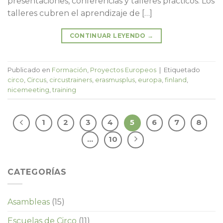
presentaciones, conferencias y talleres prácticos. Los
talleres cubren el aprendizaje de […]
CONTINUAR LEYENDO
→
Publicado en
Formación
,
Proyectos Europeos
|
Etiquetado
circo
,
Circus
,
circustrainers
,
erasmusplus
,
europa
,
finland
,
nicemeeting
,
training
1
2
3
4
5
6
7
8
…
10
CATEGORÍAS
Asambleas
(15)
Escuelas de Circo
(11)