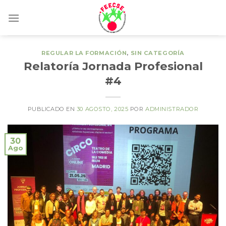
Skip
to
content
REGULAR LA FORMACIÓN
,
SIN CATEGORÍA
Relatoría Jornada Profesional
#4
PUBLICADO EN
30 AGOSTO, 2025
POR
ADMINISTRADOR
30
Ago