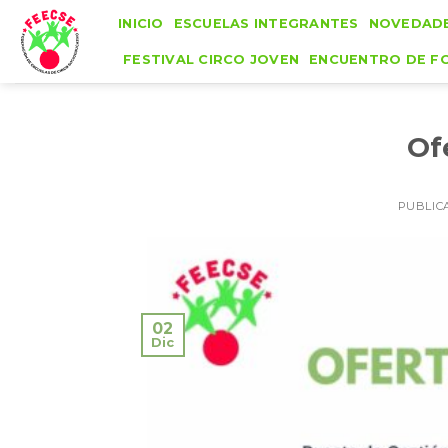
Skip
INICIO
ESCUELAS INTEGRANTES
NOVEDAD
to
FESTIVAL CIRCO JOVEN
ENCUENTRO DE F
content
Of
PUBLIC
02
Dic