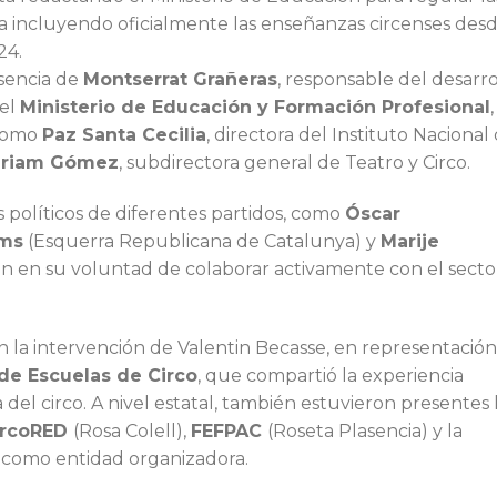
ra incluyendo oficialmente las enseñanzas circenses des
24.
sencia de
Montserrat Grañeras
, responsable del desarro
 el
Ministerio de Educación y Formación Profesional
,
omo
Paz Santa Cecilia
, directora del Instituto Nacional
iriam Gómez
, subdirectora general de Teatro y Circo.
 políticos de diferentes partidos, como
Óscar
ems
(Esquerra Republicana de Catalunya) y
Marije
on en su voluntad de colaborar activamente con el secto
on la intervención de Valentin Becasse, en representación
 de Escuelas de Circo
, que compartió la experiencia
 del circo. A nivel estatal, también estuvieron presentes 
ircoRED
(Rosa Colell),
FEFPAC
(Roseta Plasencia) y la
 como entidad organizadora.