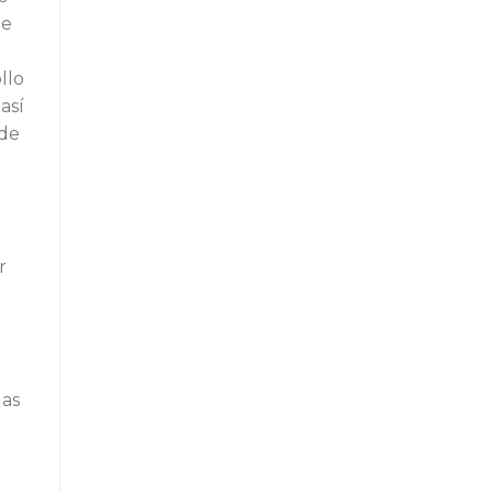
de
llo
 así
 de
r
las