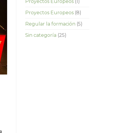
Proyectos Europeos
(1)
Proyectos Europeos
(8)
Regular la formación
(5)
Sin categoría
(25)
a