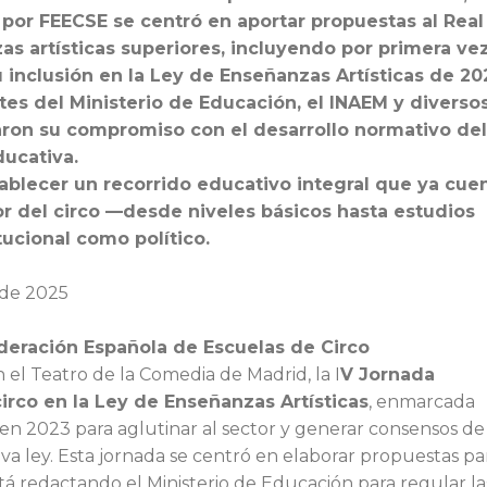
 por FEECSE se centró en aportar propuestas al Real
s artísticas superiores, incluyendo por primera vez
su inclusión en la Ley de Enseñanzas Artísticas de 20
es del Ministerio de Educación, el INAEM y diverso
saron su compromiso con el desarrollo normativo del
ducativa.
ablecer un recorrido educativo integral que ya cue
or del circo —desde niveles básicos hasta estudios
ucional como político.
 de 2025
deración Española de Escuelas de Circo
el Teatro de la Comedia de Madrid, la I
V Jornada
circo en la Ley de Enseñanzas Artísticas
, enmarcada
o en 2023 para aglutinar al sector y generar consensos de
eva ley. Esta jornada se centró en elaborar propuestas pa
á redactando el Ministerio de Educación para regular la