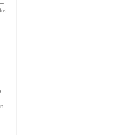
 —
los
a
en