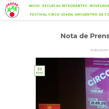
Skip
INICIO
ESCUELAS INTEGRANTES
NOVEDAD
to
FESTIVAL CIRCO JOVEN
ENCUENTRO DE F
content
Nota de Prens
PUBLICADO
30
May