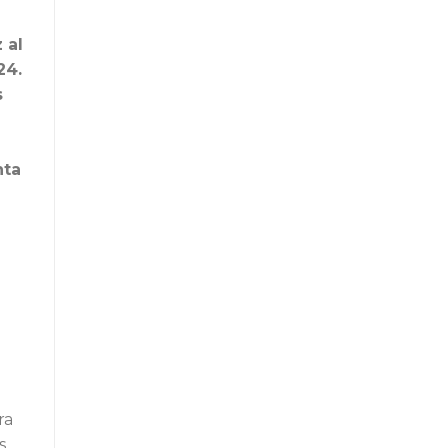
 al
24.
s
nta
ra
s