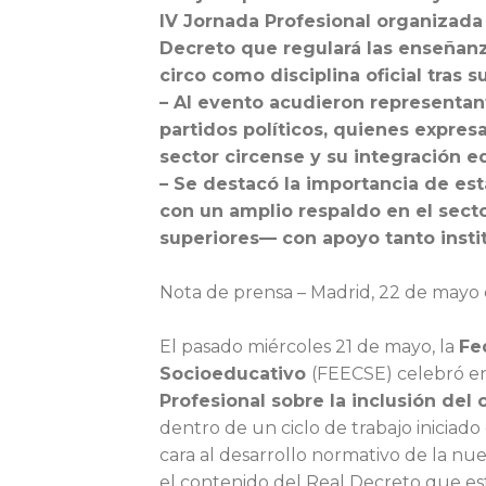
IV Jornada Profesional organizada
Decreto que regulará las enseñanza
circo como disciplina oficial tras 
– Al evento acudieron representant
partidos políticos, quienes expre
sector circense y su integración e
– Se destacó la importancia de est
con un amplio respaldo en el sect
superiores— con apoyo tanto instit
Nota de prensa – Madrid, 22 de mayo
El pasado miércoles 21 de mayo, la
Fe
Socioeducativo
(FEECSE) celebró en 
Profesional sobre la inclusión del 
dentro de un ciclo de trabajo iniciad
cara al desarrollo normativo de la nu
el contenido del Real Decreto que est