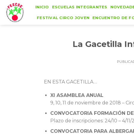
Skip
INICIO
ESCUELAS INTEGRANTES
NOVEDAD
to
FESTIVAL CIRCO JOVEN
ENCUENTRO DE F
content
La Gacetilla I
PUBLICA
EN ESTA GACETILLA…
XI ASAMBLEA ANUAL
9, 10, 11 de noviembre de 2018 – Ci
CONVOCATORIA
FORMACIÓN DE
Plazo de inscripciones: 24/10 – 4/11/
CONVOCATORIA PARA ALBERGAR 