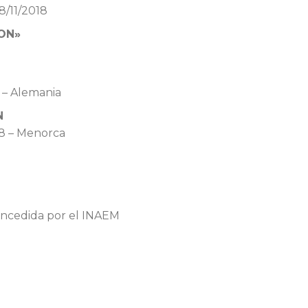
8/11/2018
ON»
 – Alemania
N
18 – Menorca
oncedida por el INAEM