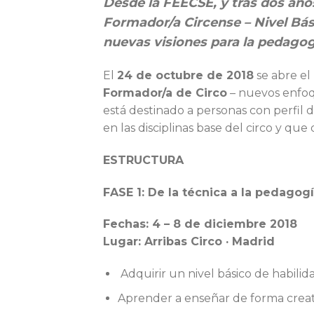
Desde la FEECSE, y tras dos añ
Formador/a Circense – Nivel Bás
nuevas visiones para la pedagog
El
24 de octubre de 2018
se abre el 
Formador/a de Circo
– nuevos enfoqu
está destinado a personas con perfil 
en las disciplinas base del circo y q
ESTRUCTURA
FASE 1: De la técnica a la pedagogí
Fechas: 4 – 8 de diciembre 2018
Lugar: Arribas Circo · Madrid
Adquirir un nivel básico de habilidad
Aprender a enseñar de forma creativ