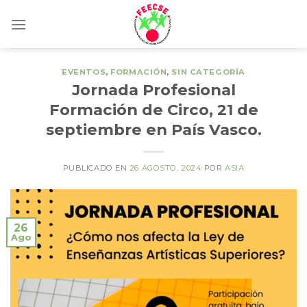
Skip
to
content
EVENTOS
,
FORMACIÓN
,
SIN CATEGORÍA
Jornada Profesional
Formación de Circo, 21 de
septiembre en País Vasco.
PUBLICADO EN
26 AGOSTO, 2024
POR
ASIA
26
Ago