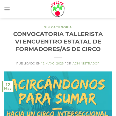
Skip
to
content
SIN CATEGORÍA
CONVOCATORIA TALLERISTA
VI ENCUENTRO ESTATAL DE
FORMADORES/AS DE CIRCO
PUBLICADO EN
12 MAYO, 2026
POR
ADMINISTRADOR
12
May